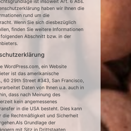
echtsgrundlage ist insoweit Art. 6 Abs.
tenschutzerklärung haben wir Ihnen die
ormationen rund um die
acht. Wenn Sie sich diesbezüglich
len, finden Sie weitere Informationen
 folgenden Abschnitt bzw. in der
bieters.
chutzerklärung
te WordPress.com, ein Website
eter ist das amerikanische
, 60 29th Street #343, San Francisco,
arbeitet Daten von Ihnen u.a. auch in
hin, dass nach Meinung des
derzeit kein angemessenes
ansfer in die USA besteht. Dies kann
r die Rechtmäßigkeit und Sicherheit
rgehen.Als Grundlage der
gern mit Sitz in Drittstaaten