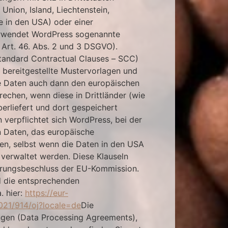
Union, Island, Liechtenstein,
 in den USA) oder einer
erwendet WordPress sogenannte
 Art. 46. Abs. 2 und 3 DSGVO).
tandard Contractual Clauses – SCC)
bereitgestellte Mustervorlagen und
hre Daten auch dann den europäischen
echen, wenn diese in Drittländer (wie
berliefert und dort gespeichert
 verpflichtet sich WordPress, bei der
n Daten, das europäische
en, selbst wenn die Daten in den USA
 verwaltet werden. Diese Klauseln
hrungsbeschluss der EU-Kommission.
d die entsprechenden
. hier:
https://eur-
2021/914/oj?locale=de
Die
gen (Data Processing Agreements),