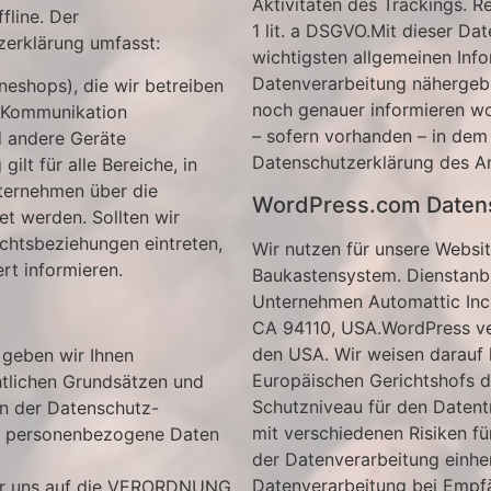
Aktivitäten des Trackings. R
fline. Der
1 lit. a DSGVO.Mit dieser Da
erklärung umfasst:
wichtigsten allgemeinen Inf
Datenverarbeitung nähergebr
ineshops), die wir betreiben
noch genauer informieren wol
l-Kommunikation
– sofern vorhanden – in dem
 andere Geräte
Datenschutzerklärung des An
ilt für alle Bereiche, in
ernehmen über die
WordPress.com Datens
et werden. Sollten wir
echtsbeziehungen eintreten,
Wir nutzen für unsere Websi
rt informieren.
Baukastensystem. Dienstanbi
Unternehmen Automattic Inc.
CA 94110, USA.WordPress ver
den USA. Wir weisen darauf 
 geben wir Ihnen
Europäischen Gerichtshofs 
htlichen Grundsätzen und
Schutzniveau für den Datentr
en der Datenschutz-
mit verschiedenen Risiken fü
n, personenbezogene Daten
der Datenverarbeitung einhe
Datenverarbeitung bei Empfän
wir uns auf die VERORDNUNG