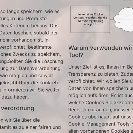
o lange speichern, wie es
istungen und Produkte
lles Kriterium bei uns. Das
Daten löschen, sobald der
mehr vorhanden ist. In
 verpflichtet, bestimmte
Warum verwenden wir
iches Zwecks zu speichern,
Tool?
ng.Sollten Sie die Löschung
Unser Ziel ist es, Ihnen im 
igung zur Datenverarbeitung
Transparenz zu bieten. Zude
 wie möglich und soweit
verpflichtet. Wir wollen Sie 
 gelöscht.Über die konkrete
Daten von Ihnen speichern u
 informieren wir Sie weiter
möglich aufklären. Es ist auc
n dazu haben.
welche Cookies Sie akzeptie
dverordnung
Recht einzuräumen, müssen w
Cookies überhaupt auf unser
n wir Sie über die
Cookie-Management-Tools, w
amit es zu einer fairen und
allen vorhandenen Cookies s