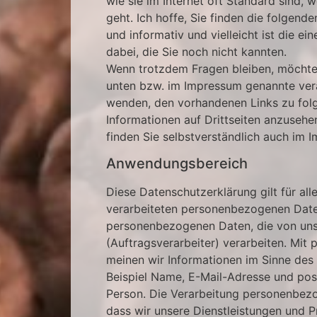
wie sie im Internet oft Standard sind,
geht. Ich hoffe, Sie finden die folgend
und informativ und vielleicht ist die ei
dabei, die Sie noch nicht kannten.
Wenn trotzdem Fragen bleiben, möchten 
unten bzw. im Impressum genannte vera
wenden, den vorhandenen Links zu folg
Informationen auf Drittseiten anzuseh
finden Sie selbstverständlich auch im 
Anwendungsbereich
Diese Datenschutzerklärung gilt für al
verarbeiteten personenbezogenen Daten
personenbezogenen Daten, die von uns
(Auftragsverarbeiter) verarbeiten. Mi
meinen wir Informationen im Sinne des
Beispiel Name, E-Mail-Adresse und post
Person. Die Verarbeitung personenbezo
dass wir unsere Dienstleistungen und 