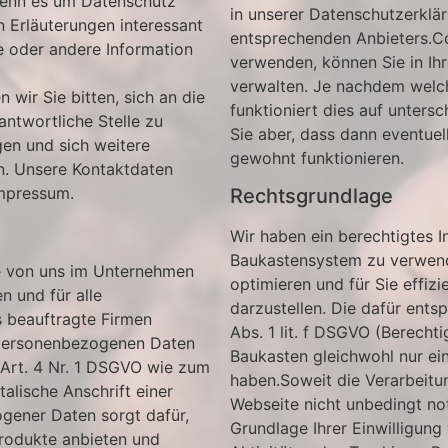
 wenn es um Datenschutz
in unserer Datenschutzerklä
en Erläuterungen interessant
entsprechenden Anbieters.Coo
ne oder andere Information
verwenden, können Sie in Ih
verwalten. Je nachdem welc
wir Sie bitten, sich an die
funktioniert dies auf untersc
ntwortliche Stelle zu
Sie aber, dass dann eventuel
en und sich weitere
gewohnt funktionieren.
en. Unsere Kontaktdaten
Impressum.
Rechtsgrundlage
Wir haben ein berechtigtes I
Baukastensystem zu verwend
le von uns im Unternehmen
optimieren und für Sie effiz
 und für alle
darzustellen. Die dafür ents
 beauftragte Firmen
Abs. 1 lit. f DSGVO (Berechti
t personenbezogenen Daten
Baukasten gleichwohl nur ein,
 Art. 4 Nr. 1 DSGVO wie zum
haben.Soweit die Verarbeitu
alische Anschrift einer
Webseite nicht unbedingt no
gener Daten sorgt dafür,
Grundlage Ihrer Einwilligung 
Produkte anbieten und