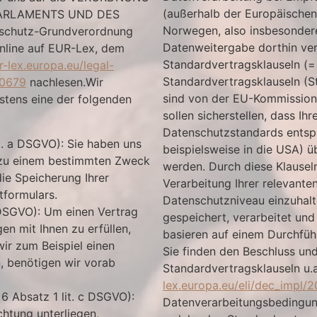
(außerhalb der Europäischen 
PARLAMENTS UND DES
Norwegen, also insbesondere
nschutz-Grundverordnung
Datenweitergabe dorthin v
online auf EUR-Lex, dem
Standardvertragsklauseln (=
r-lex.europa.eu/legal-
Standardvertragsklauseln (S
R0679
nachlesen.Wir
sind von der EU-Kommission 
stens eine der folgenden
sollen sicherstellen, dass I
Datenschutzstandards entspr
it. a DSGVO): Sie haben uns
beispielsweise in die USA) ü
n zu einem bestimmten Zweck
werden. Durch diese Klauseln
die Speicherung Ihrer
Verarbeitung Ihrer relevante
tformulars.
Datenschutzniveau einzuhalt
b DSGVO): Um einen Vertrag
gespeichert, verarbeitet und
en mit Ihnen zu erfüllen,
basieren auf einem Durchfü
wir zum Beispiel einen
Sie finden den Beschluss un
, benötigen wir vorab
Standardvertragsklauseln u.a
.
lex.europa.eu/eli/dec_impl/
 6 Absatz 1 lit. c DSGVO):
Datenverarbeitungsbedingun
chtung unterliegen,