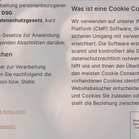
arbeitung personenbezogener
Was ist eine Cookie 
z
DSG
.
tenschutzgesetz
, kurz
Wir verwenden auf unserer 
Platform (CMP) Software, di
le Gesetze zur Anwendung
sicheren Umgang mit verwen
lgenden Abschnitten darüber.
erleichtert. Die Software er
scannt und kontrolliert alle 
chen
datenschutzrechtlich notwen
hilft uns und Ihnen den Überb
er zur Verarbeitung
den meisten Cookie Consent
n Sie nachfolgend die
vorhandenen Cookies identifiz
on bzw. Stelle:
Websitebesucher entscheiden
und Cookies Sie zulassen ode
stellt die Beziehung zwisch
-king.com
ressum/