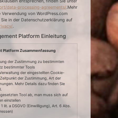
klauseln entsprechen, finden Sie unter
ort/data-processing-agreements/
.Mehr
die Verwendung von WordPress.com
 Sie in der Datenschutzerklärung auf
rivacy/
.
ement Platform Einleitung
t Platform Zusammenfassung
tung der Zustimmung zu bestimmten
tz bestimmter Tools
 Verwaltung der eingestellten Cookie-
 Zeitpunkt der Zustimmung, Art der
ungen. Mehr Details dazu finden Sie
l.
gesetzten Tool ab, man muss sich auf
n einstellen
1 lit. a DSGVO (Einwilligung), Art. 6 Abs.
eressen)