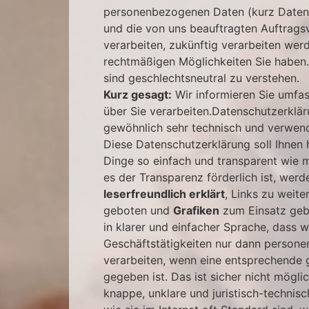
personenbezogenen Daten (kurz Daten) 
und die von uns beauftragten Auftragsve
verarbeiten, zukünftig verarbeiten we
rechtmäßigen Möglichkeiten Sie haben.
sind geschlechtsneutral zu verstehen.
Kurz gesagt:
Wir informieren Sie umfas
über Sie verarbeiten.Datenschutzerklär
gewöhnlich sehr technisch und verwende
Diese Datenschutzerklärung soll Ihnen 
Dinge so einfach und transparent wie 
es der Transparenz förderlich ist, wer
leserfreundlich erklärt
, Links zu weit
geboten und
Grafiken
zum Einsatz gebr
in klarer und einfacher Sprache, dass 
Geschäftstätigkeiten nur dann person
verarbeiten, wenn eine entsprechende 
gegeben ist. Das ist sicher nicht mögl
knappe, unklare und juristisch-technisc