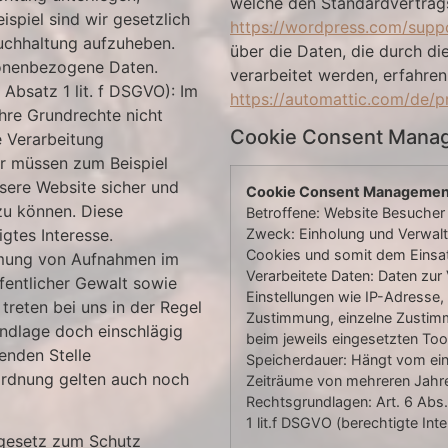
welche den Standardvertrags
ispiel sind wir gesetzlich
https://wordpress.com/supp
Buchhaltung aufzuheben.
über die Daten, die durch 
sonenbezogene Daten.
verarbeitet werden, erfahren
 Absatz 1 lit. f DSGVO): Im
https://automattic.com/de/p
 Ihre Grundrechte nicht
Cookie Consent Manag
e Verarbeitung
r müssen zum Beispiel
sere Website sicher und
Cookie Consent Managemen
 zu können. Diese
Betroffene: Website Besucher
igtes Interesse.
Zweck: Einholung und Verwal
Cookies und somit dem Einsa
hmung von Aufnahmen im
Verarbeitete Daten: Daten zur
fentlicher Gewalt sowie
Einstellungen wie IP-Adresse,
treten bei uns in der Regel
Zustimmung, einzelne Zustimm
undlage doch einschlägig
beim jeweils eingesetzten Too
henden Stelle
Speicherdauer: Hängt vom ein
ordnung gelten auch noch
Zeiträume von mehreren Jahre
Rechtsgrundlagen: Art. 6 Abs. 
1 lit.f DSGVO (berechtigte Int
sgesetz zum Schutz