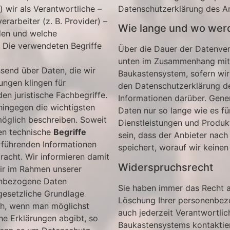
wir als Verantwortliche –
Datenschutzerklärung des An
rarbeiter (z. B. Provider) –
Wie lange und wo werd
rden und welche
 Die verwendeten Begriffe
Über die Dauer der Datenvera
unten im Zusammenhang mit
send über Daten, die wir
Baukastensystem, sofern wir
ungen klingen für
den Datenschutzerklärung des
n juristische Fachbegriffe.
Informationen darüber. Gene
hingegen die wichtigsten
Daten nur so lange wie es für
möglich beschreiben. Soweit
Dienstleistungen und Produk
den technische
Begriffe
sein, dass der Anbieter nac
erführenden Informationen
speichert, worauf wir keinen
acht. Wir informieren damit
Widerspruchsrecht
wir im Rahmen unserer
enbezogene Daten
Sie haben immer das Recht a
gesetzliche Grundlage
Löschung Ihrer personenbez
ich, wenn man möglichst
auch jederzeit Verantwortli
he Erklärungen abgibt, so
Baukastensystems kontaktier