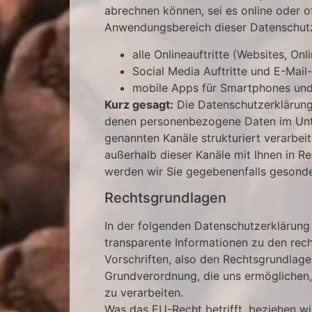
abrechnen können, sei es online oder of
Anwendungsbereich dieser Datenschutz
alle Onlineauftritte (Websites, Onl
Social Media Auftritte und E-Mai
mobile Apps für Smartphones und
Kurz gesagt:
Die Datenschutzerklärung g
denen personenbezogene Daten im Unt
genannten Kanäle strukturiert verarbeit
außerhalb dieser Kanäle mit Ihnen in R
werden wir Sie gegebenenfalls gesonde
Rechtsgrundlagen
In der folgenden Datenschutzerklärung
transparente Informationen zu den rec
Vorschriften, also den Rechtsgrundlag
Grundverordnung, die uns ermögliche
zu verarbeiten.
Was das EU-Recht betrifft, beziehen 