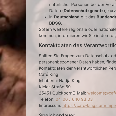
natürlicher Personen bei der Ver
Daten (
Datenschutzgesetz
), kur
In
Deutschland
gilt das
Bundesda
BDSG
.
Sofern weitere regionale oder nationa
kommen, informieren wir Sie in den fo
Kontaktdaten des Verantwortli
Sollten Sie Fragen zum Datenschutz od
personenbezogener Daten haben, finde
Kontaktdaten der verantwortlichen Pers
Café King
Inhaberin: Nadja King
Kieler Straße 69
25451 QuickbornE-Mail:
welcome@cafe
Telefon:
04106 / 640 93 03
Impressum:
https://cafe-king.com/imp
Speicherdauer